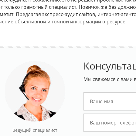
т только грамотный специалист. Новичок же без должно
аметит. Предлагая экспресс-аудит сайтов, интернет-агент
чение объективной и точной информации о ресурсе.
ндинга за 30000 руб.
Бесплатный аудит сайта
Консульта
Мы свяжемся с вами в
Ведущий специалист