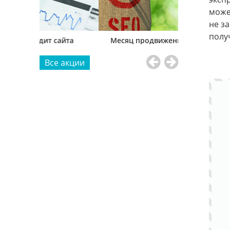
може
не з
полу
айта
Месяц продвижения в подарок
Создание ле
Все акции